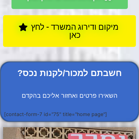
מיקום ודירוג המשרד - לחץ
כאן
?חשבתם למכור/לקנות נכס
השאירו פרטים ואחזור אליכם בהקדם
[contact-form-7 id="75" title="home page"]