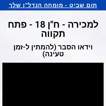
תום שביט - מומחה הנדל"ן שלך
למכירה - ח"ן 18 - פתח
תקווה
וידאו הסבר (להמתין ל-זמן
טעינה)