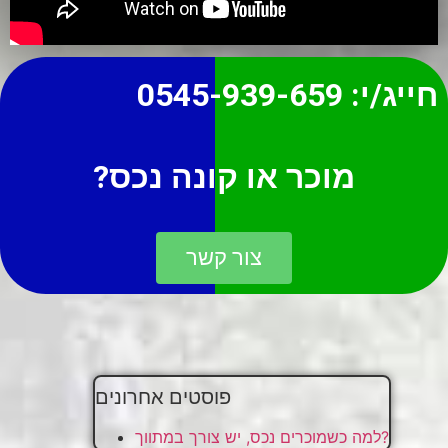
חייג/י:
0545-939-659
מוכר או קונה נכס?
צור קשר
פוסטים אחרונים
למה כשמוכרים נכס, יש צורך במתווך?