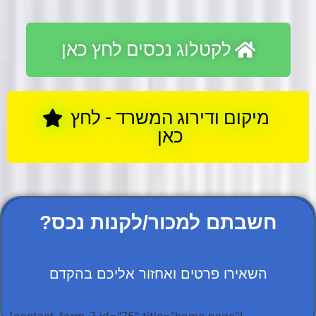
לקטלוג נכסים לחץ כאן
מיקום ודירוג המשרד - לחץ
כאן
?חשבתם למכור/לקנות נכס
השאירו פרטים ואחזור אליכם בהקדם
[contact-form-7 id="75" title="home page"]