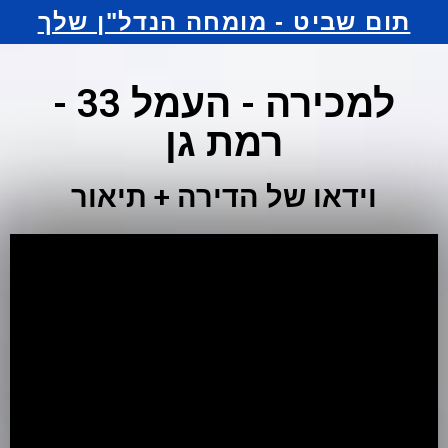
תום שביט - מומחה הנדל"ן שלך
למכירה - העמל 33 -
רמת גן
וידאו של הדירה + תיאור