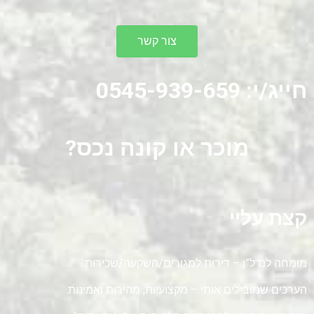
צור קשר
חייג/י:
0545-939-659
מוכר או קונה נכס?
קצת עליי
מומחה לנדל”ן – דירות למגורים/השקעה/שכירות.
הערכים שמובילים אותי – מקצועיות, מהירות ואמינות.